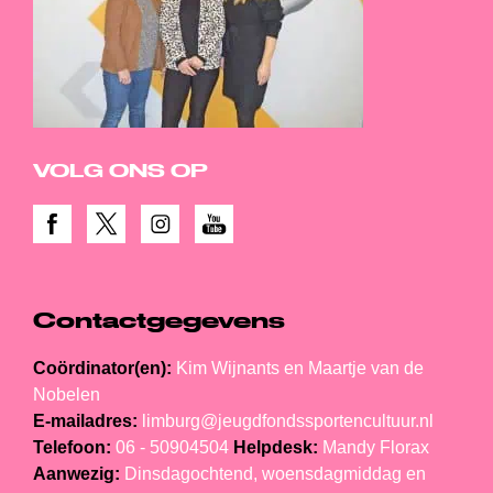
VOLG ONS OP
Contactgegevens
Coördinator(en):
Kim Wijnants en Maartje van de
Nobelen
E-mailadres:
limburg@jeugdfondssportencultuur.nl
Telefoon:
06 - 50904504
Helpdesk:
Mandy Florax
Aanwezig:
Dinsdagochtend, woensdagmiddag en