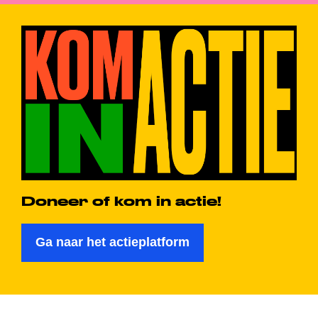
Doneer of kom in actie!
Ga naar het actieplatform