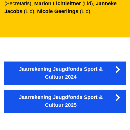
(Secretaris),
Marlon Lichtleitner
(Lid),
Janneke
Jacobs
(Lid),
Nicole Geerlings
(Lid)
Jaarrekening Jeugdfonds Sport &
Cultuur 2024
Jaarrekening Jeugdfonds Sport &
Cultuur 2025